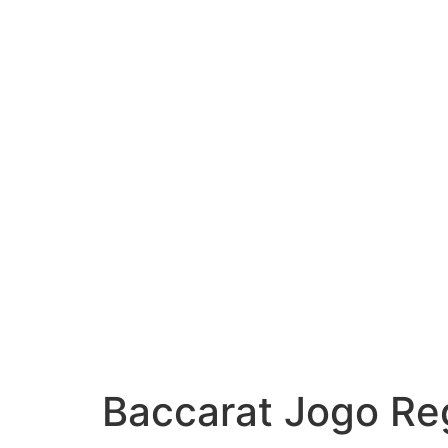
Baccarat Jogo Re