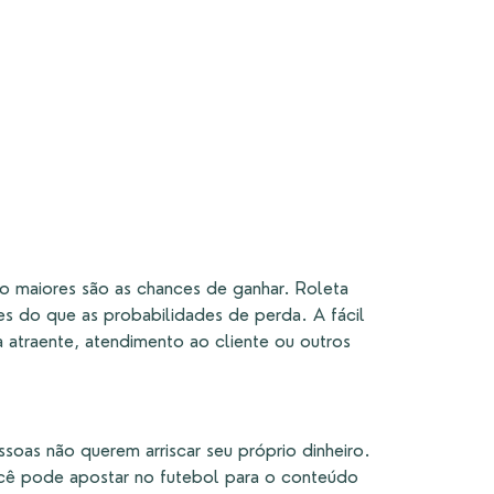
no maiores são as chances de ganhar. Roleta
es do que as probabilidades de perda. A fácil
atraente, atendimento ao cliente ou outros
soas não querem arriscar seu próprio dinheiro.
cê pode apostar no futebol para o conteúdo