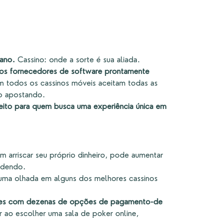
cano.
Cassino: onde a sorte é sua aliada.
rios fornecedores de software prontamente
m todos os cassinos móveis aceitam todas as
o apostando.
feito para quem busca uma experiência única em
 arriscar seu próprio dinheiro, pode aumentar
erdendo.
uma olhada em alguns dos melhores cassinos
ites com dezenas de opções de pagamento-de
r ao escolher uma sala de poker online,