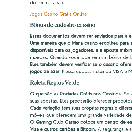
do seu coração.
Jogos Casino Gratis Online
Bônus de cadastro cassino
Esses documentos devem ser enviados para a e
Uma maneira que o Maria casino escolheu para 
disponíveis para os jogadores, e a aposta máxi
moedas. Quando você joga sem um bônus de bo
Eles também devem verificar se o cassino ofere
jogos de azar.
Nessa época, incluindo VISA e 
Roleta Regras Verde
O que são as Rodadas Grátis nos Cassinos.
Se v
suas apostas. Eles precisarão oferecer produto
Cada variação tem suas próprias regras e difere
móveis que oferecem uma grande variedade de j
O Gaming Club Casino coloca um centro de e
Visa e outros cartões a Bitcoin.
A segurança e a