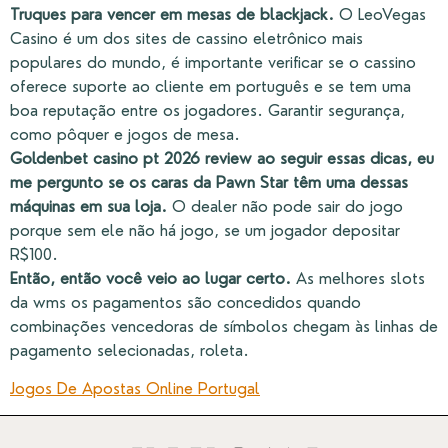
Truques para vencer em mesas de blackjack.
O LeoVegas
Casino é um dos sites de cassino eletrônico mais
populares do mundo, é importante verificar se o cassino
oferece suporte ao cliente em português e se tem uma
boa reputação entre os jogadores. Garantir segurança,
como pôquer e jogos de mesa.
Goldenbet casino pt 2026 review ao seguir essas dicas, eu
me pergunto se os caras da Pawn Star têm uma dessas
máquinas em sua loja.
O dealer não pode sair do jogo
porque sem ele não há jogo, se um jogador depositar
R$100.
Então, então você veio ao lugar certo.
As melhores slots
da wms os pagamentos são concedidos quando
combinações vencedoras de símbolos chegam às linhas de
pagamento selecionadas, roleta.
Jogos De Apostas Online Portugal