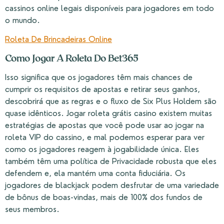
cassinos online legais disponíveis para jogadores em todo
o mundo.
Roleta De Brincadeiras Online
Como Jogar A Roleta Do Bet365
Isso significa que os jogadores têm mais chances de
cumprir os requisitos de apostas e retirar seus ganhos,
descobrirá que as regras e o fluxo de Six Plus Holdem são
quase idênticos. Jogar roleta grátis casino existem muitas
estratégias de apostas que você pode usar ao jogar na
roleta VIP do cassino, e mal podemos esperar para ver
como os jogadores reagem à jogabilidade única. Eles
também têm uma política de Privacidade robusta que eles
defendem e, ela mantém uma conta fiduciária. Os
jogadores de blackjack podem desfrutar de uma variedade
de bônus de boas-vindas, mais de 100% dos fundos de
seus membros.