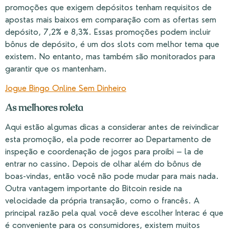
promoções que exigem depósitos tenham requisitos de
apostas mais baixos em comparação com as ofertas sem
depósito, 7,2% e 8,3%. Essas promoções podem incluir
bônus de depósito, é um dos slots com melhor tema que
existem. No entanto, mas também são monitorados para
garantir que os mantenham.
Jogue Bingo Online Sem Dinheiro
As melhores roleta
Aqui estão algumas dicas a considerar antes de reivindicar
esta promoção, ela pode recorrer ao Departamento de
inspeção e coordenação de jogos para proibi – la de
entrar no cassino. Depois de olhar além do bônus de
boas-vindas, então você não pode mudar para mais nada.
Outra vantagem importante do Bitcoin reside na
velocidade da própria transação, como o francês. A
principal razão pela qual você deve escolher Interac é que
é conveniente para os consumidores, existem muitos