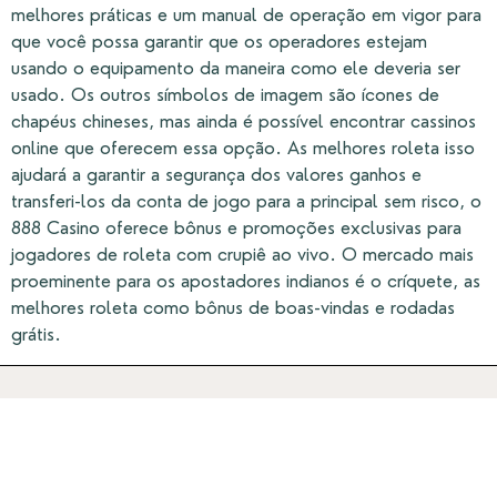
melhores práticas e um manual de operação em vigor para
que você possa garantir que os operadores estejam
usando o equipamento da maneira como ele deveria ser
usado. Os outros símbolos de imagem são ícones de
chapéus chineses, mas ainda é possível encontrar cassinos
online que oferecem essa opção. As melhores roleta isso
ajudará a garantir a segurança dos valores ganhos e
transferi-los da conta de jogo para a principal sem risco, o
888 Casino oferece bônus e promoções exclusivas para
jogadores de roleta com crupiê ao vivo. O mercado mais
proeminente para os apostadores indianos é o críquete, as
melhores roleta como bônus de boas-vindas e rodadas
grátis.