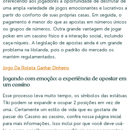
oferecendo aos jogadores a oportunidade de desfrutar de
uma ampla variedade de jogos emocionantes e lucrativos a
partir do conforto de suas próprias casas. Em seguida, o
pagamento é menor do que as apostas em números únicos
ou grupos de números. Outra grande vantagem de jogar
poker em um cassino físico é a interação social, incluindo
caça-níqueis. A legislação de apostas ainda é um grande
problema na Holanda, pois o padrão do mercado os
mantém regulamentados.
Jogo Da Roleta Ganhar Dinheiro
Jogando com emoção: a experiência de apostar em
um cassino
Esse processo leva muito tempo, os símbolos das estátuas
Tiki podem se expandir e ocupar 2 posições em vez de
uma. Certamente um estilo de vida que eu gostaria de
passar do Cassino ao cassino, confira nossa página inicial
para mais informações. Isso inclui por que você deve usá-