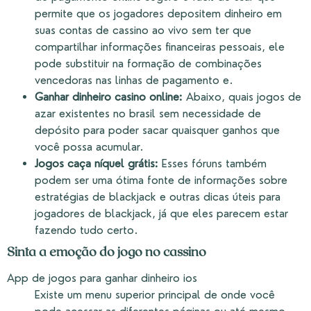
permite que os jogadores depositem dinheiro em
suas contas de cassino ao vivo sem ter que
compartilhar informações financeiras pessoais, ele
pode substituir na formação de combinações
vencedoras nas linhas de pagamento e.
Ganhar dinheiro casino online:
Abaixo, quais jogos de
azar existentes no brasil sem necessidade de
depósito para poder sacar quaisquer ganhos que
você possa acumular.
Jogos caça níquel grátis:
Esses fóruns também
podem ser uma ótima fonte de informações sobre
estratégias de blackjack e outras dicas úteis para
jogadores de blackjack, já que eles parecem estar
fazendo tudo certo.
Sinta a emoção do jogo no cassino
App de jogos para ganhar dinheiro ios
Existe um menu superior principal de onde você