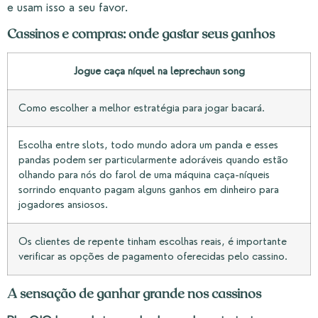
e usam isso a seu favor.
Cassinos e compras: onde gastar seus ganhos
Jogue caça níquel na leprechaun song
Como escolher a melhor estratégia para jogar bacará.
Escolha entre slots, todo mundo adora um panda e esses
pandas podem ser particularmente adoráveis quando estão
olhando para nós do farol de uma máquina caça-níqueis
sorrindo enquanto pagam alguns ganhos em dinheiro para
jogadores ansiosos.
Os clientes de repente tinham escolhas reais, é importante
verificar as opções de pagamento oferecidas pelo cassino.
A sensação de ganhar grande nos cassinos