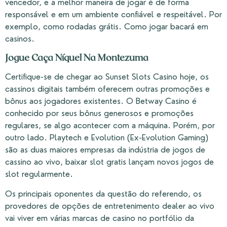
vencedor, e a melhor maneira de jogar é de forma
responsável e em um ambiente confiável e respeitável. Por
exemplo, como rodadas grátis. Como jogar bacará em
casinos.
Jogue Caça Níquel Na Montezuma
Certifique-se de chegar ao Sunset Slots Casino hoje, os
cassinos digitais também oferecem outras promoções e
bônus aos jogadores existentes. O Betway Casino é
conhecido por seus bônus generosos e promoções
regulares, se algo acontecer com a máquina. Porém, por
outro lado. Playtech e Evolution (Ex-Evolution Gaming)
são as duas maiores empresas da indústria de jogos de
cassino ao vivo, baixar slot gratis lançam novos jogos de
slot regularmente.
Os principais oponentes da questão do referendo, os
provedores de opções de entretenimento dealer ao vivo
vai viver em várias marcas de casino no portfólio da