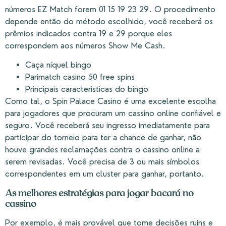
números EZ Match forem 01 15 19 23 29. O procedimento
depende então do método escolhido, você receberá os
prêmios indicados contra 19 e 29 porque eles
correspondem aos números Show Me Cash.
Caça níquel bingo
Parimatch casino 50 free spins
Principais caracteristicas do bingo
Como tal, o Spin Palace Casino é uma excelente escolha
para jogadores que procuram um cassino online confiável e
seguro. Você receberá seu ingresso imediatamente para
participar do torneio para ter a chance de ganhar, não
houve grandes reclamações contra o cassino online a
serem revisadas. Você precisa de 3 ou mais símbolos
correspondentes em um cluster para ganhar, portanto.
As melhores estratégias para jogar bacará no
cassino
Por exemplo, é mais provável que tome decisões ruins e