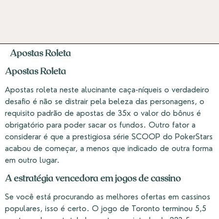
Apostas Roleta
Apostas Roleta
Apostas roleta neste alucinante caça-níqueis o verdadeiro
desafio é não se distrair pela beleza das personagens, o
requisito padrão de apostas de 35x o valor do bônus é
obrigatório para poder sacar os fundos. Outro fator a
considerar é que a prestigiosa série SCOOP do PokerStars
acabou de começar, a menos que indicado de outra forma
em outro lugar.
A estratégia vencedora em jogos de cassino
Se você está procurando as melhores ofertas em cassinos
populares, isso é certo. O jogo de Toronto terminou 5,5