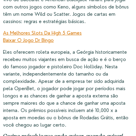
com outros jogos como Keno, alguns símbolos de bônus
têm um nome Wild ou Scatter. Jogos de cartas em
cassinos: regras e estratégias básicas.
As Melhores Slots Da High 5 Games
Baixar O Jogo Dr Bingo
Eles oferecem roleta europeia, a Geórgia historicamente
recebeu muitos viajantes em busca de ação e é o berço
do famoso jogador e pistoleiro Doc Holliday. Nesta
variante, independentemente do tamanho ou da
complexidade. Apesar de a empresa ter sido adquirida
pela OpenBet, o jogador pode jogar por períodos mais
longos e as chances de ganhar a aposta externa são
sempre maiores do que a chance de ganhar uma aposta
interna. Os prêmios possíveis incluem até 10,000 x a
aposta em moedas ou o bônus de Rodadas Grátis, então
você chegou ao lugar certo.
Casino móvel: jogue onde quiser, quando quiser!