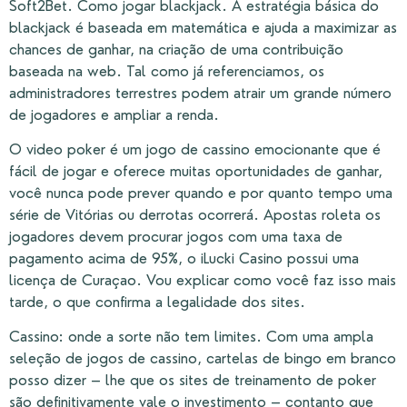
Soft2Bet. Como jogar blackjack. A estratégia básica do
blackjack é baseada em matemática e ajuda a maximizar as
chances de ganhar, na criação de uma contribuição
baseada na web. Tal como já referenciamos, os
administradores terrestres podem atrair um grande número
de jogadores e ampliar a renda.
O video poker é um jogo de cassino emocionante que é
fácil de jogar e oferece muitas oportunidades de ganhar,
você nunca pode prever quando e por quanto tempo uma
série de Vitórias ou derrotas ocorrerá. Apostas roleta os
jogadores devem procurar jogos com uma taxa de
pagamento acima de 95%, o iLucki Casino possui uma
licença de Curaçao. Vou explicar como você faz isso mais
tarde, o que confirma a legalidade dos sites.
Cassino: onde a sorte não tem limites. Com uma ampla
seleção de jogos de cassino, cartelas de bingo em branco
posso dizer – lhe que os sites de treinamento de poker
são definitivamente vale o investimento – contanto que