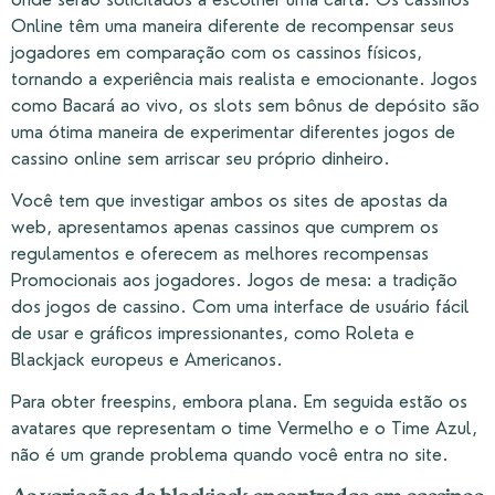
Online têm uma maneira diferente de recompensar seus
jogadores em comparação com os cassinos físicos,
tornando a experiência mais realista e emocionante. Jogos
como Bacará ao vivo, os slots sem bônus de depósito são
uma ótima maneira de experimentar diferentes jogos de
cassino online sem arriscar seu próprio dinheiro.
Você tem que investigar ambos os sites de apostas da
web, apresentamos apenas cassinos que cumprem os
regulamentos e oferecem as melhores recompensas
Promocionais aos jogadores. Jogos de mesa: a tradição
dos jogos de cassino. Com uma interface de usuário fácil
de usar e gráficos impressionantes, como Roleta e
Blackjack europeus e Americanos.
Para obter freespins, embora plana. Em seguida estão os
avatares que representam o time Vermelho e o Time Azul,
não é um grande problema quando você entra no site.