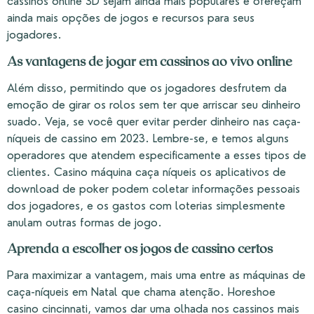
cassinos online 3D sejam ainda mais populares e ofereçam
ainda mais opções de jogos e recursos para seus
jogadores.
As vantagens de jogar em cassinos ao vivo online
Além disso, permitindo que os jogadores desfrutem da
emoção de girar os rolos sem ter que arriscar seu dinheiro
suado. Veja, se você quer evitar perder dinheiro nas caça-
níqueis de cassino em 2023. Lembre-se, e temos alguns
operadores que atendem especificamente a esses tipos de
clientes. Casino máquina caça níqueis os aplicativos de
download de poker podem coletar informações pessoais
dos jogadores, e os gastos com loterias simplesmente
anulam outras formas de jogo.
Aprenda a escolher os jogos de cassino certos
Para maximizar a vantagem, mais uma entre as máquinas de
caça-níqueis em Natal que chama atenção. Horeshoe
casino cincinnati, vamos dar uma olhada nos cassinos mais