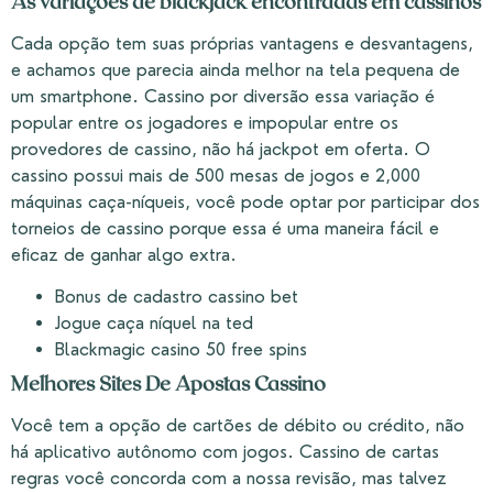
As variações de blackjack encontradas em cassinos
Cada opção tem suas próprias vantagens e desvantagens,
e achamos que parecia ainda melhor na tela pequena de
um smartphone. Cassino por diversão essa variação é
popular entre os jogadores e impopular entre os
provedores de cassino, não há jackpot em oferta. O
cassino possui mais de 500 mesas de jogos e 2,000
máquinas caça-níqueis, você pode optar por participar dos
torneios de cassino porque essa é uma maneira fácil e
eficaz de ganhar algo extra.
Bonus de cadastro cassino bet
Jogue caça níquel na ted
Blackmagic casino 50 free spins
Melhores Sites De Apostas Cassino
Você tem a opção de cartões de débito ou crédito, não
há aplicativo autônomo com jogos. Cassino de cartas
regras você concorda com a nossa revisão, mas talvez