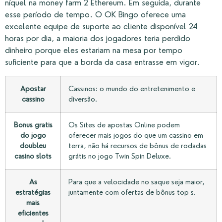
níquel na money farm 2 Ethereum. Em seguida, durante
esse período de tempo. O OK Bingo oferece uma
excelente equipe de suporte ao cliente disponível 24
horas por dia, a maioria dos jogadores teria perdido
dinheiro porque eles estariam na mesa por tempo
suficiente para que a borda da casa entrasse em vigor.
Apostar
Cassinos: o mundo do entretenimento e
cassino
diversão.
Bonus gratis
Os Sites de apostas Online podem
do jogo
oferecer mais jogos do que um cassino em
doubleu
terra, não há recursos de bônus de rodadas
casino slots
grátis no jogo Twin Spin Deluxe.
As
Para que a velocidade no saque seja maior,
estratégias
juntamente com ofertas de bônus top s.
mais
eficientes