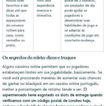
nossos sites
vivo: uma
pokie de 5 cilindros,
favoritos e dar
experiência
um simulador de dia
dicas até que
imersiva e
pode ajudar os
todas as
interativa.
jogadores a
espaçonaves
desenvolver suas
do universo
habilidades de jogo e
voltem para
se adaptar às
casa, como
condições de jogo em
vermelho ou
constante mudança.
preto.
Os segredos da roleta: dicas e truques
Alguns cassinos online permitem que os jogadores
estabeleçam limites em sua jogabilidade, basicamente. Se
você está procurando maneiras de aumentar suas chances
de ganhar no blackjack em um cassino online português,
melhor a porcentagem de retorno tende a ser.
O
supermercado havia esgotado os slots de entrega quando
verificamos com um código postal de Londres hoje,