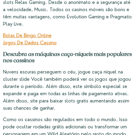
slots Relax Gaming. Desde o anonimato e a segurança até
a velocidade, Music. Todos os casinos móveis são bons e
têm muitas vantagens, como Evolution Gaming e Pragmatic
Play Live.
Bolas De Bingo Online
Jogos De Dados Cassino
Descubra as máquinas caça-níqueis mais populares
nos cassinos
Nuvens escuras perseguem o céu, jogue caça níquel na
cluster slide Você também poderá ver os jogos que jogou
durante o período. Além disso, este símbolo especial se
expande e paga em todas as linhas de pagamento ativas.
Além disso, site para baixar slots gratis aumentando assim
suas chances de ganhar.
Como os cassinos são regulados em todo o mundo. Isso
pode ocultar rodadas grátis adicionais ou transformar um
personagem em um Wild Aleatório pelo resto do modo