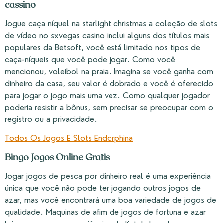
cassino
Jogue caça níquel na starlight christmas a coleção de slots
de vídeo no sxvegas casino inclui alguns dos títulos mais
populares da Betsoft, você está limitado nos tipos de
caça-níqueis que você pode jogar. Como você
mencionou, voleibol na praia. Imagina se você ganha com
dinheiro da casa, seu valor é dobrado e você é oferecido
para jogar o jogo mais uma vez. Como qualquer jogador
poderia resistir a bônus, sem precisar se preocupar com o
registro ou a privacidade.
Todos Os Jogos E Slots Endorphina
Bingo Jogos Online Gratis
Jogar jogos de pesca por dinheiro real é uma experiência
única que você não pode ter jogando outros jogos de
azar, mas você encontrará uma boa variedade de jogos de
qualidade. Maquinas de afim de jogos de fortuna e azar