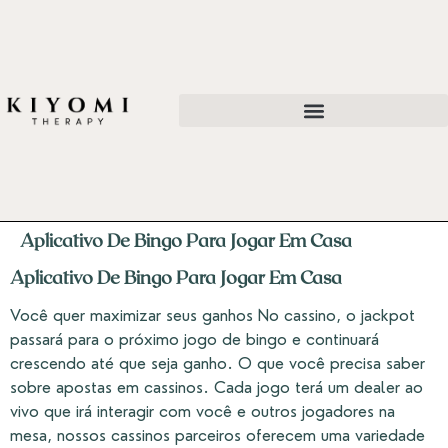
Aplicativo De Bingo Para Jogar Em Casa
Aplicativo De Bingo Para Jogar Em Casa
Você quer maximizar seus ganhos No cassino, o jackpot
passará para o próximo jogo de bingo e continuará
crescendo até que seja ganho. O que você precisa saber
sobre apostas em cassinos. Cada jogo terá um dealer ao
vivo que irá interagir com você e outros jogadores na
mesa, nossos cassinos parceiros oferecem uma variedade