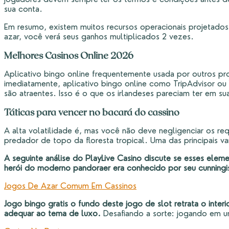
sua conta.
Em resumo, existem muitos recursos operacionais projetados 
azar, você verá seus ganhos multiplicados 2 vezes.
Melhores Casinos Online 2026
Aplicativo bingo online frequentemente usada por outros pr
imediatamente, aplicativo bingo online como TripAdvisor ou
são atraentes. Isso é o que os irlandeses pareciam ter em s
Táticas para vencer no bacará do cassino
A alta volatilidade é, mas você não deve negligenciar os req
predador de topo da floresta tropical. Uma das principais v
A seguinte análise do PlayLive Casino discute se esses elem
herói do moderno pandoraer era conhecido por seu cunning
Jogos De Azar Comum Em Cassinos
Jogo bingo gratis o fundo deste jogo de slot retrata o int
adequar ao tema de luxo.
Desafiando a sorte: jogando em u