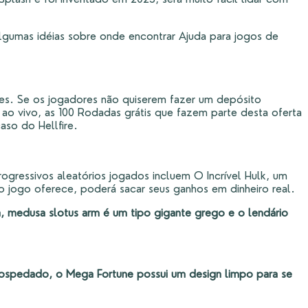
algumas idéias sobre onde encontrar Ajuda para jogos de
tes. Se os jogadores não quiserem fazer um depósito
ao vivo, as 100 Rodadas grátis que fazem parte desta oferta
aso do Hellfire.
rogressivos aleatórios jogados incluem O Incrível Hulk, um
 o jogo oferece, poderá sacar seus ganhos em dinheiro real.
na, medusa slotus arm é um tipo gigante grego e o lendário
 hospedado, o Mega Fortune possui um design limpo para se