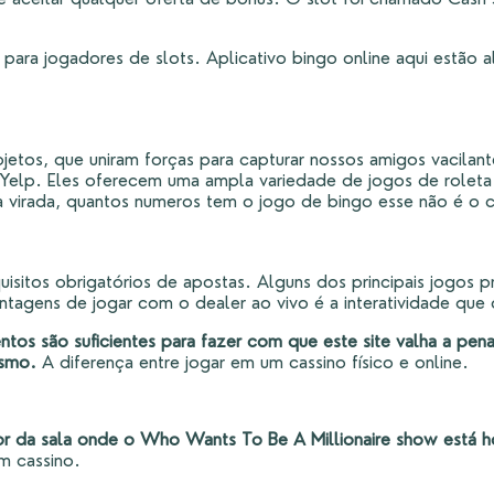
para jogadores de slots. Aplicativo bingo online aqui estão 
ojetos, que uniram forças para capturar nossos amigos vacilan
 Yelp. Eles oferecem uma ampla variedade de jogos de roleta 
ua virada, quantos numeros tem o jogo de bingo esse não é o c
uisitos obrigatórios de apostas. Alguns dos principais jogos p
antagens de jogar com o dealer ao vivo é a interatividade que
entos são suficientes para fazer com que este site valha a pe
ismo.
A diferença entre jogar em um cassino físico e online.
erior da sala onde o Who Wants To Be A Millionaire show está
m cassino.