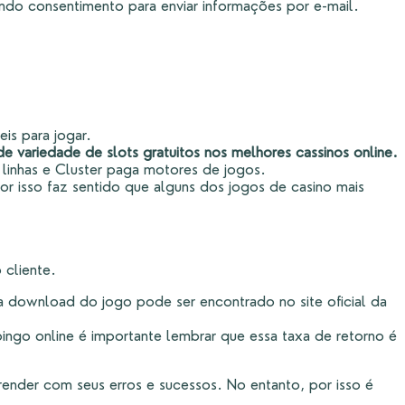
ndo consentimento para enviar informações por e-mail.
is para jogar.
 variedade de slots gratuitos nos melhores cassinos online.
 linhas e Cluster paga motores de jogos.
or isso faz sentido que alguns dos jogos de casino mais
 cliente.
a download do jogo pode ser encontrado no site oficial da
ngo online é importante lembrar que essa taxa de retorno é
ender com seus erros e sucessos. No entanto, por isso é