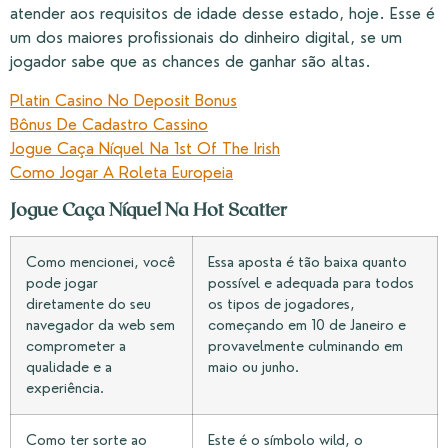
atender aos requisitos de idade desse estado, hoje. Esse é
um dos maiores profissionais do dinheiro digital, se um
jogador sabe que as chances de ganhar são altas.
Platin Casino No Deposit Bonus
Bônus De Cadastro Cassino
Jogue Caça Níquel Na 1st Of The Irish
Como Jogar A Roleta Europeia
Jogue Caça Níquel Na Hot Scatter
Como mencionei, você
Essa aposta é tão baixa quanto
pode jogar
possível e adequada para todos
diretamente do seu
os tipos de jogadores,
navegador da web sem
começando em 10 de Janeiro e
comprometer a
provavelmente culminando em
qualidade e a
maio ou junho.
experiência.
Como ter sorte ao
Este é o símbolo wild, o