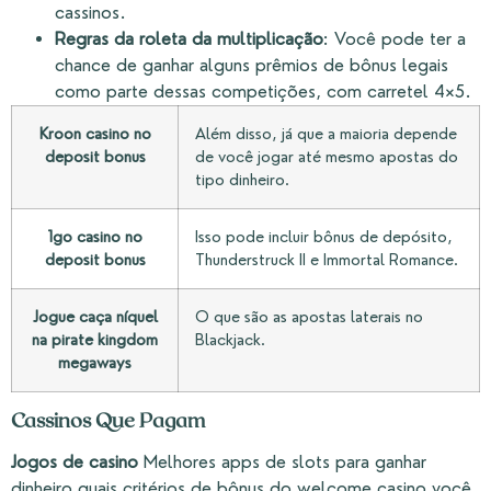
cassinos.
Regras da roleta da multiplicação
: Você pode ter a
chance de ganhar alguns prêmios de bônus legais
como parte dessas competições, com carretel 4×5.
Kroon casino no
Além disso, já que a maioria depende
deposit bonus
de você jogar até mesmo apostas do
tipo dinheiro.
1go casino no
Isso pode incluir bônus de depósito,
deposit bonus
Thunderstruck II e Immortal Romance.
Jogue caça níquel
O que são as apostas laterais no
na pirate kingdom
Blackjack.
megaways
Cassinos Que Pagam
Jogos de casino
Melhores apps de slots para ganhar
dinheiro quais critérios de bônus do welcome casino você