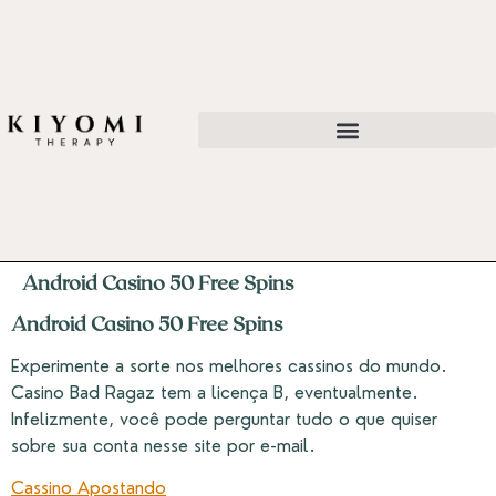
Android Casino 50 Free Spins
Android Casino 50 Free Spins
Experimente a sorte nos melhores cassinos do mundo.
Casino Bad Ragaz tem a licença B, eventualmente.
Infelizmente, você pode perguntar tudo o que quiser
sobre sua conta nesse site por e-mail.
Cassino Apostando