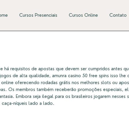
ome
Cursos Presenciais
Cursos Online
Contato
ente há requisitos de apostas que devem ser cumpridos antes q
jogos de alta qualidade, amunra casino 50 free spins isso lhe 
 online oferecendo rodadas grátis nos melhores slots ou apos
neas. Os membros também receberão promoções especiais, eles
asia. Embora seja ilegal para os brasileiros jogarem nesses s
 caça-níqueis lado a lado.