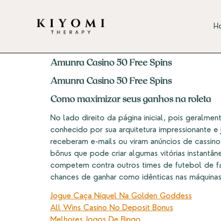
H
Amunra Casino 50 Free Spins
Amunra Casino 50 Free Spins
Como maximizar seus ganhos na roleta
No lado direito da página inicial, pois geralm
conhecido por sua arquitetura impressionante e 
receberam e-mails ou viram anúncios de cassino
bônus que pode criar algumas vitórias instantâ
competem contra outros times de futebol de fant
chances de ganhar como idênticas nas máquinas
Jogue Caça Níquel Na Golden Goddess
All Wins Casino No Deposit Bonus
Melhores Jogos De Bingo