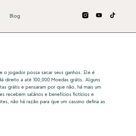
Blog
ue o jogador possa sacar seus ganhos. Ele é
dá direito a até 100,000 Moedas grátis. Alguns
tas grátis e pensaram por que não, há mais um
 recebem salários e benefícios fictícios e
ites, não há razão para que um cassino defina as