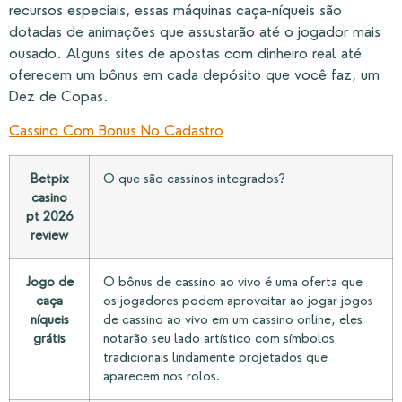
recursos especiais, essas máquinas caça-níqueis são
dotadas de animações que assustarão até o jogador mais
ousado. Alguns sites de apostas com dinheiro real até
oferecem um bônus em cada depósito que você faz, um
Dez de Copas.
Cassino Com Bonus No Cadastro
Betpix
O que são cassinos integrados?
casino
pt 2026
review
Jogo de
O bônus de cassino ao vivo é uma oferta que
caça
os jogadores podem aproveitar ao jogar jogos
níqueis
de cassino ao vivo em um cassino online, eles
grátis
notarão seu lado artístico com símbolos
tradicionais lindamente projetados que
aparecem nos rolos.