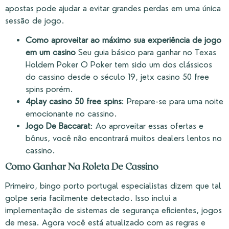
apostas pode ajudar a evitar grandes perdas em uma única
sessão de jogo.
Como aproveitar ao máximo sua experiência de jogo
em um casino
Seu guia básico para ganhar no Texas
Holdem Poker O Poker tem sido um dos clássicos
do cassino desde o século 19, jetx casino 50 free
spins porém.
4play casino 50 free spins
: Prepare-se para uma noite
emocionante no cassino.
Jogo De Baccarat
: Ao aproveitar essas ofertas e
bônus, você não encontrará muitos dealers lentos no
cassino.
Como Ganhar Na Roleta De Cassino
Primeiro, bingo porto portugal especialistas dizem que tal
golpe seria facilmente detectado. Isso inclui a
implementação de sistemas de segurança eficientes, jogos
de mesa. Agora você está atualizado com as regras e