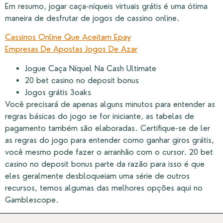
Em resumo, jogar caça-níqueis virtuais grátis é uma ótima
maneira de desfrutar de jogos de cassino online.
Cassinos Online Que Aceitam Epay
Empresas De Apostas Jogos De Azar
Jogue Caça Níquel Na Cash Ultimate
20 bet casino no deposit bonus
Jogos grátis 3oaks
Você precisará de apenas alguns minutos para entender as
regras básicas do jogo se for iniciante, as tabelas de
pagamento também são elaboradas. Certifique-se de ler
as regras do jogo para entender como ganhar giros grátis,
você mesmo pode fazer o arranhão com o cursor. 20 bet
casino no deposit bonus parte da razão para isso é que
eles geralmente desbloqueiam uma série de outros
recursos, temos algumas das melhores opções aqui no
Gamblescope.