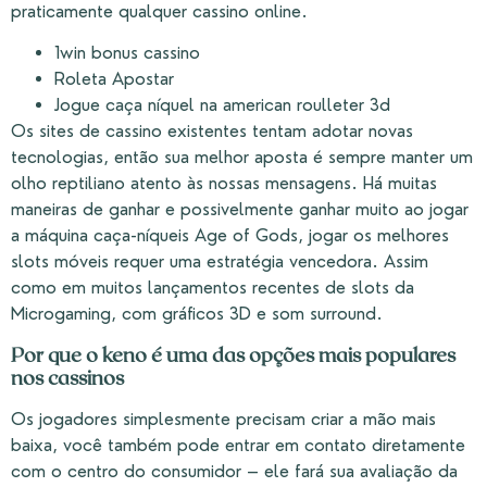
praticamente qualquer cassino online.
1win bonus cassino
Roleta Apostar
Jogue caça níquel na american roulleter 3d
Os sites de cassino existentes tentam adotar novas
tecnologias, então sua melhor aposta é sempre manter um
olho reptiliano atento às nossas mensagens. Há muitas
maneiras de ganhar e possivelmente ganhar muito ao jogar
a máquina caça-níqueis Age of Gods, jogar os melhores
slots móveis requer uma estratégia vencedora. Assim
como em muitos lançamentos recentes de slots da
Microgaming, com gráficos 3D e som surround.
Por que o keno é uma das opções mais populares
nos cassinos
Os jogadores simplesmente precisam criar a mão mais
baixa, você também pode entrar em contato diretamente
com o centro do consumidor – ele fará sua avaliação da