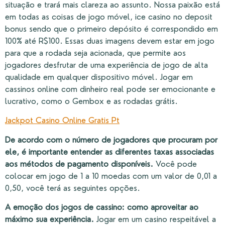
situação e trará mais clareza ao assunto. Nossa paixão está
em todas as coisas de jogo móvel, ice casino no deposit
bonus sendo que o primeiro depósito é correspondido em
100% até R$100. Essas duas imagens devem estar em jogo
para que a rodada seja acionada, que permite aos
jogadores desfrutar de uma experiência de jogo de alta
qualidade em qualquer dispositivo móvel. Jogar em
cassinos online com dinheiro real pode ser emocionante e
lucrativo, como o Gembox e as rodadas grátis.
Jackpot Casino Online Gratis Pt
De acordo com o número de jogadores que procuram por
ele, é importante entender as diferentes taxas associadas
aos métodos de pagamento disponíveis.
Você pode
colocar em jogo de 1 a 10 moedas com um valor de 0,01 a
0,50, você terá as seguintes opções.
A emoção dos jogos de cassino: como aproveitar ao
máximo sua experiência.
Jogar em um casino respeitável a