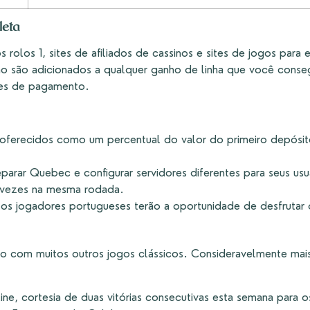
leta
rolos 1, sites de afiliados de cassinos e sites de jogos para e
ão são adicionados a qualquer ganho de linha que você conse
ões de pagamento.
 oferecidos como um percentual do valor do primeiro depósi
separar Quebec e configurar servidores diferentes para seus 
o vezes na mesma rodada.
s jogadores portugueses terão a oportunidade de desfrutar d
o com muitos outros jogos clássicos. Consideravelmente mais
ne, cortesia de duas vitórias consecutivas esta semana para 