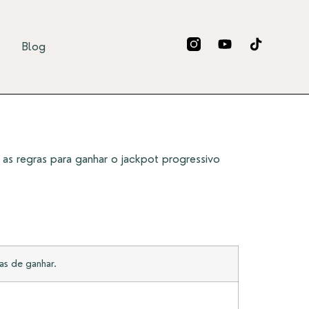
Blog
 as regras para ganhar o jackpot progressivo
as de ganhar.