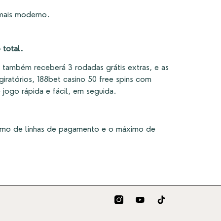
 mais moderno.
 total.
 também receberá 3 rodadas grátis extras, e as
iratórios, 188bet casino 50 free spins com
jogo rápida e fácil, em seguida.
áximo de linhas de pagamento e o máximo de